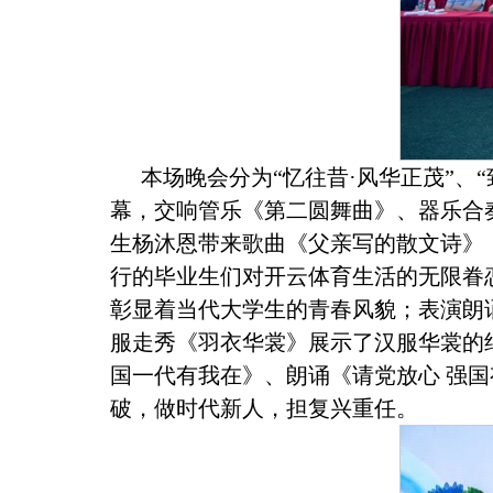
本场晚会分为“忆往昔·风华正茂”、
幕，交响管乐《第二圆舞曲》、器乐合
生杨沐恩带来歌曲《父亲写的散文诗》
行的毕业生们对开云体育生活的无限眷
彰显着当代大学生的青春风貌；表演朗
服走秀《羽衣华裳》展示了汉服华裳的
国一代有我在》、朗诵《请党放心 强
破，做时代新人，担复兴重任。