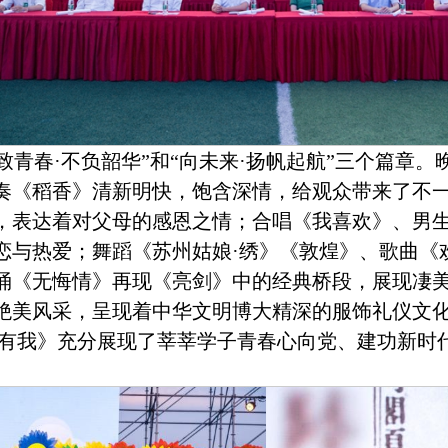
“致青春·不负韶华”和“向未来·扬帆起航”三个篇
奏《稻香》清新明快，饱含深情，给观众带来了不
，表达着对父母的感恩之情；合唱《我喜欢》、男
恋与热爱；舞蹈《苏州姑娘·绣》《敦煌》、歌曲《
诵《无悔情》再现《亮剑》中的经典桥段，展现凄
绝美风采，呈现着中华文明博大精深的服饰礼仪文化
国有我》充分展现了莘莘学子青春心向党、建功新时