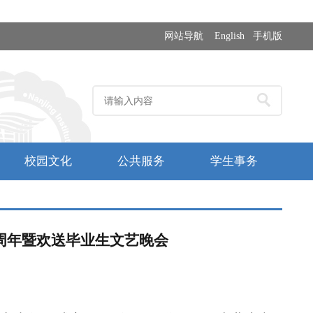
网站导航
English
手机版
校园文化
公共服务
学生事务
周年暨欢送毕业生文艺晚会